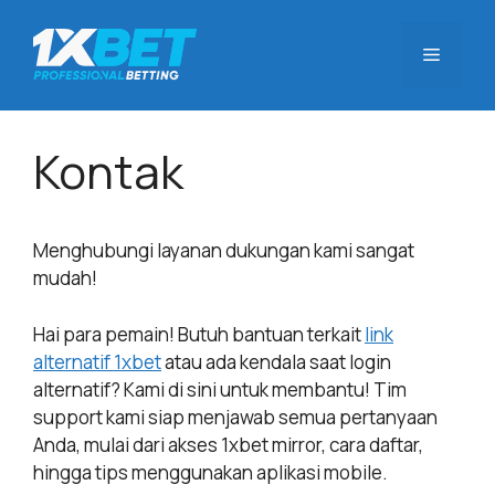
Skip
to
Menu
content
Kontak
Menghubungi layanan dukungan kami sangat
mudah!
Hai para pemain! Butuh bantuan terkait
link
alternatif 1xbet
atau ada kendala saat login
alternatif? Kami di sini untuk membantu! Tim
support kami siap menjawab semua pertanyaan
Anda, mulai dari akses 1xbet mirror, cara daftar,
hingga tips menggunakan aplikasi mobile.