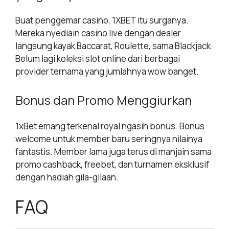
Buat penggemar casino, 1XBET itu surganya.
Mereka nyediain casino live dengan dealer
langsung kayak Baccarat, Roulette, sama Blackjack.
Belum lagi koleksi slot online dari berbagai
provider ternama yang jumlahnya wow banget.
Bonus dan Promo Menggiurkan
1xBet emang terkenal royal ngasih bonus. Bonus
welcome untuk member baru seringnya nilainya
fantastis. Member lama juga terus di manjain sama
promo cashback, freebet, dan turnamen eksklusif
dengan hadiah gila-gilaan.
FAQ