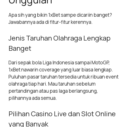
Apa sih yang bikin 1xBet sampe dicariin banget?
Jawabannya ada di fitur-fitur kerennya.
Jenis Taruhan Olahraga Lengkap
Banget
Dari sepak bola Liga Indonesia sampai MotoGP,
1xBet nawarin coverage yang luar biasa lengkap.
Puluhan pasar taruhan tersedia untuk ribuan event
olahraga tiap hari. Mau taruhan sebelum
pertandingan atau pas laga berlangsung,
pilihannya ada semua.
Pilihan Casino Live dan Slot Online
yang Banyak