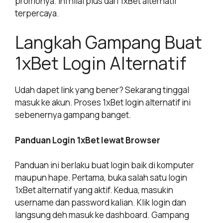
promonya. Ini nilai plus dari 1xBet alternatif
terpercaya.
Langkah Gampang Buat
1xBet Login Alternatif
Udah dapet link yang bener? Sekarang tinggal
masuk ke akun. Proses 1xBet login alternatif ini
sebenernya gampang banget.
Panduan Login 1xBet lewat Browser
Panduan ini berlaku buat login baik di komputer
maupun hape. Pertama, buka salah satu login
1xBet alternatif yang aktif. Kedua, masukin
username dan password kalian. Klik login dan
langsung deh masuk ke dashboard. Gampang