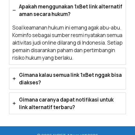
Apakah menggunakan 1xBet link alternatif
aman secara hukum?
Soal keamanan hukum ini emang agak abu-abu.
Kominfo sebagai sumber resmi nyatakan semua
aktivitas judi online dilarang di Indonesia. Setiap
pemain disarankan paham dan pertimbangin
risiko hukum yang berlaku.
Gimana kalau semua link 1xBet nggak bisa
diakses?
Gimana caranya dapat notifikasi untuk
link alternatif terbaru?