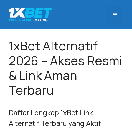
Skip
to
Menu
content
1xBet Alternatif
2026 – Akses Resmi
& Link Aman
Terbaru
Daftar Lengkap 1xBet Link
Alternatif Terbaru yang Aktif