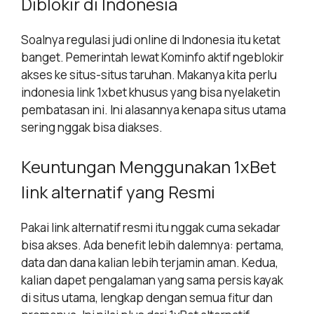
Diblokir di Indonesia
Soalnya regulasi judi online di Indonesia itu ketat
banget. Pemerintah lewat Kominfo aktif ngeblokir
akses ke situs-situs taruhan. Makanya kita perlu
indonesia link 1xbet khusus yang bisa nyelaketin
pembatasan ini. Ini alasannya kenapa situs utama
sering nggak bisa diakses.
Keuntungan Menggunakan 1xBet
link alternatif yang Resmi
Pakai link alternatif resmi itu nggak cuma sekadar
bisa akses. Ada benefit lebih dalemnya: pertama,
data dan dana kalian lebih terjamin aman. Kedua,
kalian dapet pengalaman yang sama persis kayak
di situs utama, lengkap dengan semua fitur dan