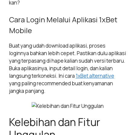
kan?
Cara Login Melalui Aplikasi 1xBet
Mobile
Buat yang udah download aplikasi, proses
loginnya bahkan lebih cepet. Pastikan dulu aplikasi
yang terpasang di hape kalian sudah versi terbaru.
Buka aplikasinya, input detail login, dan kalian
langsung terkoneksi. Ini cara
1xBet alternative
yang paling recommended buat kenyamanan
jangka panjang.
Kelebihan dan Fitur
Unggulan